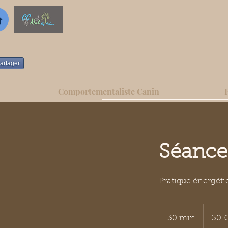
artager
Comportementaliste Canin
Séance
Pratique énergétiq
30
euros
30 min
3
30 