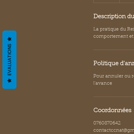
0
m
i
Description du
n
La pratique du Re
comportement et b
EVALUATIONS
Politique d'an
Pour annuler ou r
l'avance
Coordonnées
0760870642
contactccnat@gm