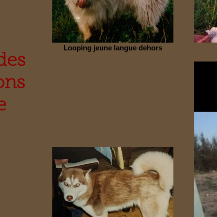
Looping jeune langue dehors
des
ons
e