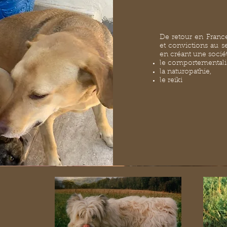
De retour en France
et convictions au s
en créant une sociét
le comportementali
la naturopathie,
le reiki