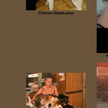
Chienne Shayla pose
N